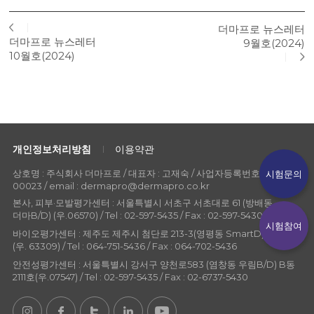
더마프로 뉴스레터
더마프로 뉴스레터
9월호(2024)
10월호(2024)
개인정보처리방침
이용약관
상호명 : 주식회사 더마프로 / 대표자 : 고재숙 / 사업자등록번호 : 107-86-
시험문의
00023 / email : dermapro@dermapro.co.kr
본사, 피부·모발평가센터 : 서울특별시 서초구 서초대로 61 (방배동
더마B/D) (우.06570) / Tel : 02-597-5435 / Fax : 02-597-5430
시험참여
바이오평가센터 : 제주도 제주시 첨단로 213-3(영평동 SmartD) 304호
(우. 63309) / Tel : 064-751-5436 / Fax : 064-702-5436
안전성평가센터 : 서울특별시 강서구 양천로583 (염창동 우림B/D) B동
2111호(우.07547) / Tel : 02-597-5435 / Fax : 02-6737-5430