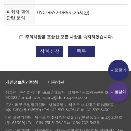
피험자 권익
070-8672-0853 (24시간)
관련 문의
주의사항을 포함한 모든 사항을 숙지하였습니다.
참여 신청
목록
시험문의
개인정보처리방침
이용약관
시험참여
상호명 : 주식회사 더마프로 / 대표자 : 고재숙 / 사업자등록번호 : 107-86-
00023 / email : dermapro@dermapro.co.kr
본사, 피부·모발평가센터 : 서울특별시 서초구 서초대로 61 (방배동
더마B/D) (우.06570) / Tel : 02-597-5435 / Fax : 02-597-5430
바이오평가센터 : 제주도 제주시 첨단로 213-3(영평동 SmartD) 304호
(우. 63309) / Tel : 064-751-5436 / Fax : 064-702-5436
안전성평가센터 : 서울특별시 강서구 양천로583 (염창동 우림B/D) B동