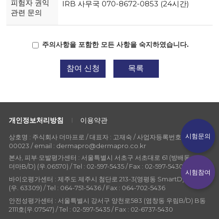
피험자 권익
IRB 사무국 070-8672-0853 (24시간)
관련 문의
주의사항을 포함한 모든 사항을 숙지하였습니다.
참여 신청
목록
개인정보처리방침
이용약관
시험문의
상호명 : 주식회사 더마프로 / 대표자 : 고재숙 / 사업자등록번호 : 107-86-
00023 / email : dermapro@dermapro.co.kr
본사, 피부·모발평가센터 : 서울특별시 서초구 서초대로 61 (방배동
더마B/D) (우.06570) / Tel : 02-597-5435 / Fax : 02-597-5430
시험참여
바이오평가센터 : 제주도 제주시 첨단로 213-3(영평동 SmartD) 304호
(우. 63309) / Tel : 064-751-5436 / Fax : 064-702-5436
안전성평가센터 : 서울특별시 강서구 양천로583 (염창동 우림B/D) B동
2111호(우.07547) / Tel : 02-597-5435 / Fax : 02-6737-5430