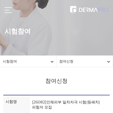
시험참여
시험참여
참여신청
참여신청
시험명
[26082]인체피부 일차자극 시험(등패치)
피험자 모집