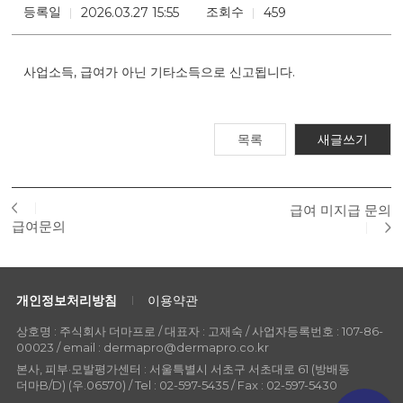
등록일
조회수
2026.03.27 15:55
459
사업소득, 급여가 아닌 기타소득으로 신고됩니다.
목록
새글쓰기
급여 미지급 문의
급여문의
개인정보처리방침
이용약관
상호명 : 주식회사 더마프로 / 대표자 : 고재숙 / 사업자등록번호 : 107-86-
00023 / email : dermapro@dermapro.co.kr
본사, 피부·모발평가센터 : 서울특별시 서초구 서초대로 61 (방배동
더마B/D) (우.06570) / Tel : 02-597-5435 / Fax : 02-597-5430