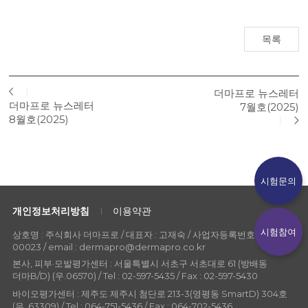
목록
더마프로 뉴스레터
더마프로 뉴스레터
7월호(2025)
8월호(2025)
시험문의
개인정보처리방침
이용약관
시험참여
상호명 : 주식회사 더마프로 / 대표자 : 고재숙 / 사업자등록번호 : 107-86-
00023 / email : dermapro@dermapro.co.kr
본사, 피부·모발평가센터 : 서울특별시 서초구 서초대로 61 (방배동
더마B/D) (우.06570) / Tel : 02-597-5435 / Fax : 02-597-5430
바이오평가센터 : 제주도 제주시 첨단로 213-3(영평동 SmartD) 304호
(우. 63309) / Tel : 064-751-5436 / Fax : 064-702-5436