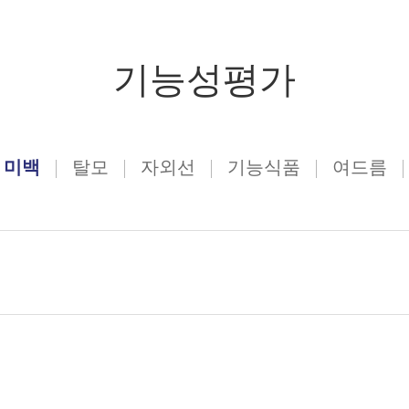
기능성평가
미백
탈모
자외선
기능식품
여드름