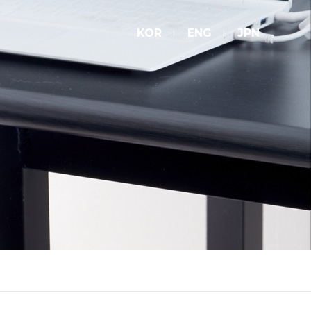
KOR
ENG
JPN