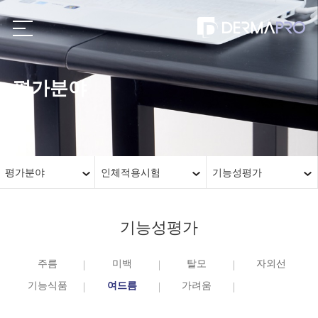
평가분야
평가분야
인체적용시험
기능성평가
기능성평가
주름
미백
탈모
자외선
기능식품
여드름
가려움