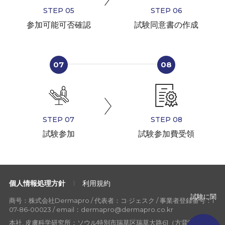
STEP 05
STEP 06
参加可能可否確認
試験同意書の作成
07
08
STEP 07
STEP 08
試験参加
試験参加費受領
個人情報処理方針
利用規約
試験に関
商号：株式会社Dermapro / 代表者：コ·ジェスク / 事業者登録番号：1
07-86-00023 / email：dermapro@dermapro.co.kr
本社, 皮膚科学研究所：ソウル特別市瑞草区瑞草大路61（方背洞ダーマ